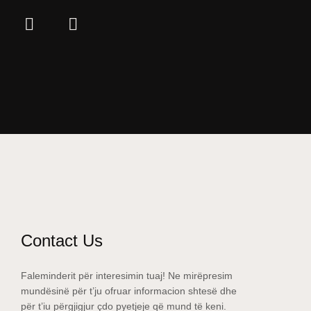
Contact Us
Faleminderit për interesimin tuaj! Ne mirëpresim
mundësinë për t’ju ofruar informacion shtesë dhe
për t’iu përgjigjur çdo pyetjeje që mund të keni.