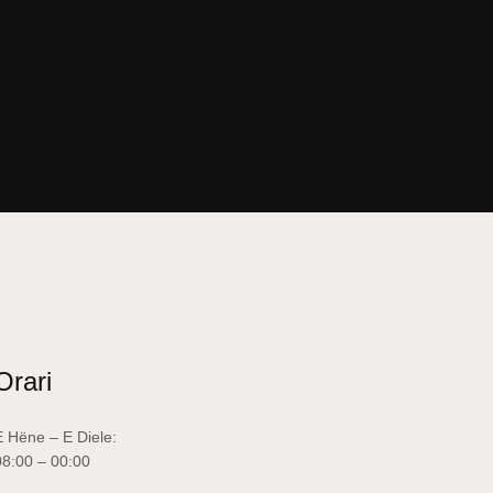
Orari
E Hëne – E Diele:
08:00 – 00:00