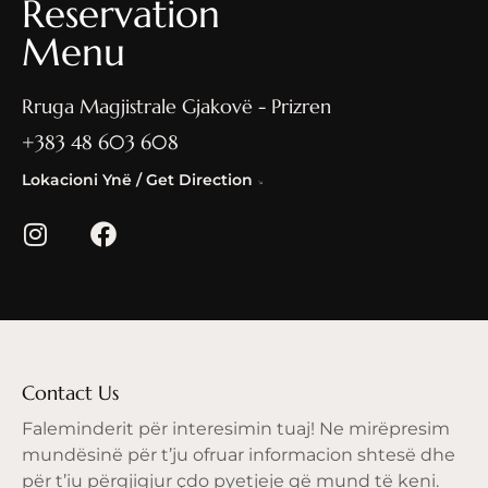
Reservation
Menu
Rruga Magjistrale Gjakovë - Prizren
+383 48 603 608
Lokacioni Ynë / Get Direction
Contact Us
Faleminderit për interesimin tuaj! Ne mirëpresim
mundësinë për t’ju ofruar informacion shtesë dhe
për t’iu përgjigjur çdo pyetjeje që mund të keni.